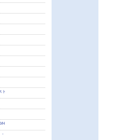
スト
/H
・・