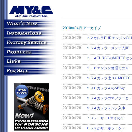
2010年04月 アーカイブ
2010.04.29
３２カレラEURエンジンO/
2010.04.29
９６４カレラ・メンテ入庫
2010.04.29
３．４TURBOのMOTECセ
2010.04.29
２．８エンジン修理その６
2010.04.29
９６４カレラ改３８MOTEC
2010.04.29
９９６カレラ４のABSが！
2010.04.29
９６４カレラのマフラーと
2010.04.26
９６４カレラメンテ入庫
2010.04.26
７３レーサーT/Mその３
2010.04.26
６５ｙがサーキットを・・