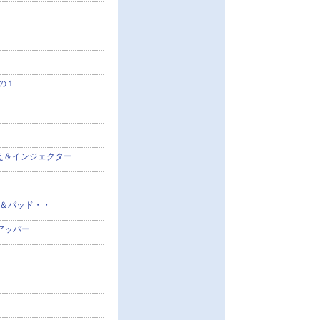
その１
３
え＆インジェクター
ス＆パッド・・
アッパー