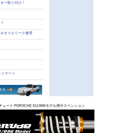
フター取り付け！
理？
換＆オイルリーク修理
エストゲート
ュード PORSCHE 911/996モデル用サスペンション