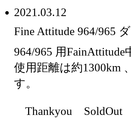
2021.03.12
Fine Attitude 96
964/965 用FainAtt
使用距離は約1300km
す。
Thankyou SoldOut