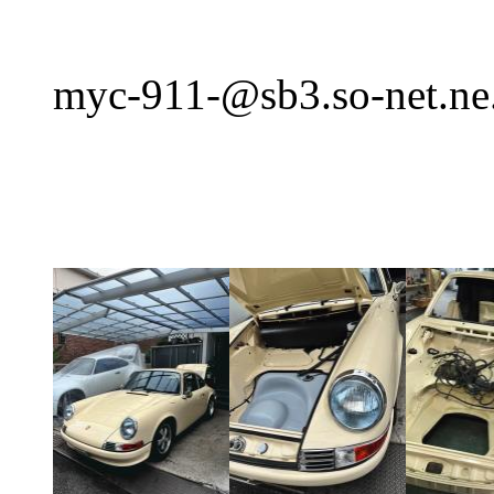
myc-911-@sb3.so-net.ne