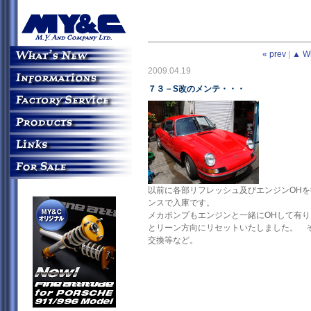
« prev
|
▲ W
2009.04.19
７３－S改のメンテ・・・
以前に各部リフレッシュ及びエンジンOHを
ンスで入庫です。
メカポンプもエンジンと一緒にOHして有
とリーン方向にリセットいたしました。 
交換等など。