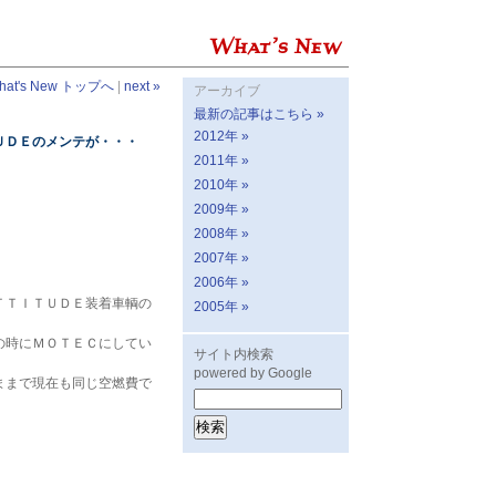
hat's New トップへ
|
next »
アーカイブ
最新の記事はこちら »
2012年 »
ＵＤＥのメンテが・・・
2011年 »
2010年 »
2009年 »
2008年 »
2007年 »
2006年 »
ＴＴＩＴＵＤＥ装着車輌の
2005年 »
の時にＭＯＴＥＣにしてい
サイト内検索
powered by Google
ままで現在も同じ空燃費で