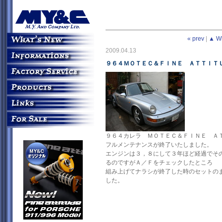
« prev
|
▲ W
2009.04.13
９６４ＭＯＴＥＣ＆ＦＩＮＥ ＡＴＴＩＴ
９６４カレラ ＭＯＴＥＣ＆ＦＩＮＥ Ａ
フルメンテナンスが終了いたしました。
エンジンは３，８にして３年ほど経過でそ
るのですがＡ／Ｆをチェックしたところ
組み上げてナラシが終了した時のセットの
した。