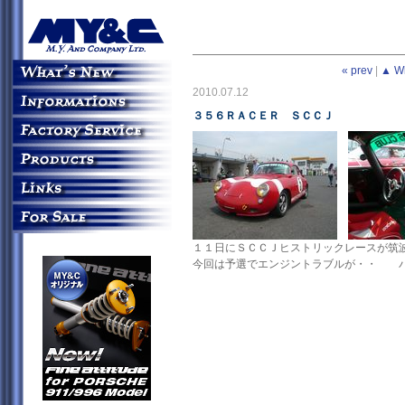
« prev
|
▲ W
2010.07.12
３５６ＲＡＣＥＲ ＳＣＣＪ
１１日にＳＣＣＪヒストリックレースが筑
今回は予選でエンジントラブルが・・ 